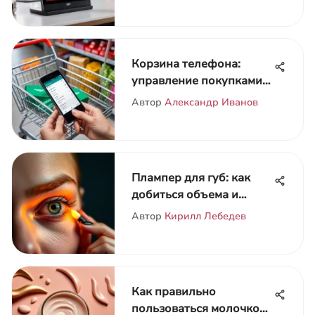
Корзина телефона:
управление покупками
на SkidKosmo
Автор
Александр Иванов
Плампер для губ: как
добиться объема и
красоты
Автор
Кирилл Лебедев
Как правильно
пользоваться молочком