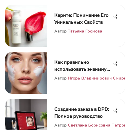
Карите: Понимание Его
Уникальных Свойств
Автор
Татьяна Громова
Как правильно
использовать энзимную
пудру для кожи
Автор
Игорь Владимирович Смирно
Создание заказа в DPD:
Полное руководство
Автор
Светлана Борисовна Петрова