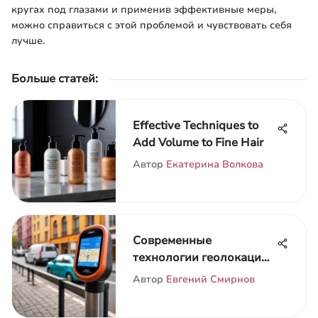
кругах под глазами и применив эффективные меры,
можно справиться с этой проблемой и чувствовать себя
лучше.
Больше статей
:
Effective Techniques to
Add Volume to Fine Hair
Автор
Екатерина Волкова
Современные
технологии геолокации:
анализ и применение
Автор
Евгений Смирнов