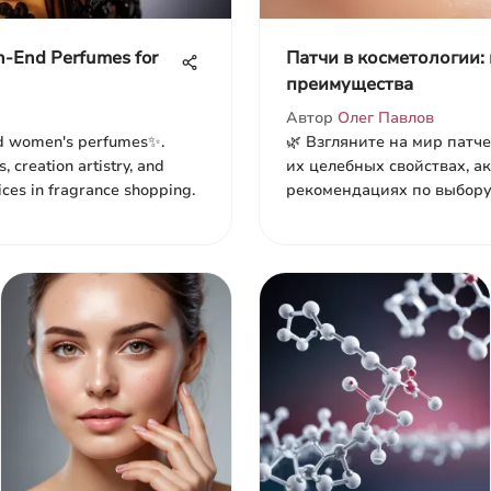
h-End Perfumes for
Патчи в косметологии:
преимущества
Автор
Олег Павлов
nd women's perfumes✨.
🌿 Взгляните на мир патче
, creation artistry, and
их целебных свойствах, а
ices in fragrance shopping.
рекомендациях по выбору