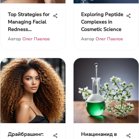
Top Strategies for
Exploring Peptide
Managing Facial
Complexes in
Redness
Cosmetic Science
Effectively
Автор
Олег Павлов
Автор
Олег Павлов
Драйбрашинг:
Ниацинамид в