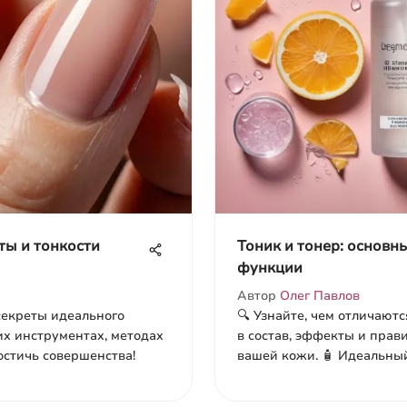
ты и тонкости
Тоник и тонер: основн
функции
Автор
Олег Павлов
 секреты идеального
🔍 Узнайте, чем отличаютс
их инструментах, методах
в состав, эффекты и пра
остичь совершенства!
вашей кожи. 🧴 Идеальны