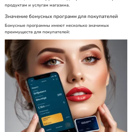
продуктам и услугам магазина.
Значение бонусных программ для покупателей
Бонусные программы имеют несколько значимых
преимуществ для покупателей: