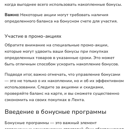
когда выгоднее всего использовать накопленные бонусы.
Важно:
Некоторые акции могут требовать наличия
определенного баланса на бонусном счете для участия.
Участие в промо-акциях
Обратите внимание на специальные промо-акции,
которые могут удвоить ваши бонусы при покупках
определенных товаров в указанные сроки. Это может
быть отличным способом ускорить накопление бонусов.
Подводя итог, важно отмечать, что управление бонусами
— это не только о их накоплении, но и об их эффективном
использовании. Следите за акциями и скидками,
проверяйте баланс на карте, и вы сможете существенно
сэкономить на своих покупках в Лента.
Введение в бонусные программы
Бонусные программы — это важный элемент