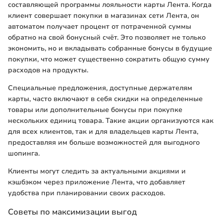
составляющей программы лояльности карты Лента. Когда
клиент совершает покупки в магазинах сети Лента, он
автоматом получает процент от потраченной суммы
обратно на свой бонусный счёт. Это позволяет не только
экономить, но и вкладывать собранные бонусы в будущие
покупки, что может существенно сократить общую сумму
расходов на продукты.
Специальные предложения, доступные держателям
карты, часто включают в себя скидки на определенные
товары или дополнительные бонусы при покупке
нескольких единиц товара. Такие акции организуются как
для всех клиентов, так и для владельцев карты Лента,
предоставляя им больше возможностей для выгодного
шопинга.
Клиенты могут следить за актуальными акциями и
кэшбэком через приложение Лента, что добавляет
удобства при планировании своих расходов.
Советы по максимизации выгод