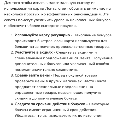
Для того чтобы извлечь максимальную выгоду из
использования карты Лента, стоит обратить внимание на
несколько простых, но эффективных рекомендаций. Эти
советы помогут увеличить уровень накопленных бонусов
и обеспечить более выгодные покупки.
Используйте карту регулярно
- Накопление бонусов
происходит быстрее, если карта используется для
большинства покупок продовольственных товаров.
Участвуйте в акциях
- Следите за акциями и
специальными предложениями от Лента. Получение
дополнительных бонусов или увеличенный кэшбэк
поможет значительно сэкономить.
Сравнивайте цены
- Перед покупкой товара
проверьте цены в других магазинах. Часто Лента
предлагает специальные предложения на
определенные товары, позволяющие получить
скидки и дополнительные бонусы.
Следите за сроками действия бонусов
- Некоторые
бонусы имеют ограниченный срок действия.
Убедитесь, что вы используете их до истечения