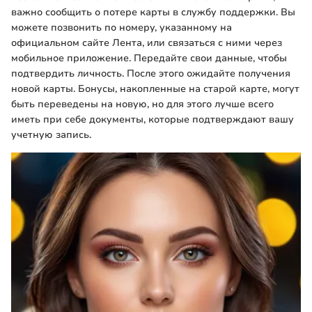
важно сообщить о потере карты в службу поддержки. Вы
можете позвонить по номеру, указанному на
официальном сайте Лента, или связаться с ними через
мобильное приложение. Передайте свои данные, чтобы
подтвердить личность. После этого ожидайте получения
новой карты. Бонусы, накопленные на старой карте, могут
быть переведены на новую, но для этого лучше всего
иметь при себе документы, которые подтверждают вашу
учетную запись.