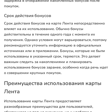
задержка в отображении накопленных бонусов после
покупок.
Срок действия бонусов
Срок действия бонусов на карте Лента непосредственно
влияет на их использование. Обычно бонусы
действительны в течение одного года с момента их
получения. Однако условия могут варьироваться, поэтому
рекомендуется уточнить информацию в официальных
источниках или в приложении. Бонусы, которые не были
использованы в указанный срок, теряются. Это делает
важным следить за накоплениями и планировать
использование бонусов заранее, особенно когда речь идет
о совершении крупных покупок.
Преимущества использования карты
Лента
Использование карты Лента предоставляет
разнообразные преимущества для пользователей,