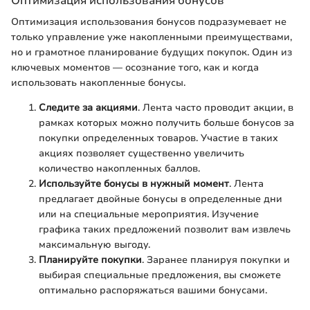
Оптимизация использования бонусов
Оптимизация использования бонусов подразумевает не
только управление уже накопленными преимуществами,
но и грамотное планирование будущих покупок. Один из
ключевых моментов — осознание того, как и когда
использовать накопленные бонусы.
Следите за акциями
. Лента часто проводит акции, в
рамках которых можно получить больше бонусов за
покупки определенных товаров. Участие в таких
акциях позволяет существенно увеличить
количество накопленных баллов.
Используйте бонусы в нужный момент
. Лента
предлагает двойные бонусы в определенные дни
или на специальные мероприятия. Изучение
графика таких предложений позволит вам извлечь
максимальную выгоду.
Планируйте покупки
. Заранее планируя покупки и
выбирая специальные предложения, вы сможете
оптимально распоряжаться вашими бонусами.