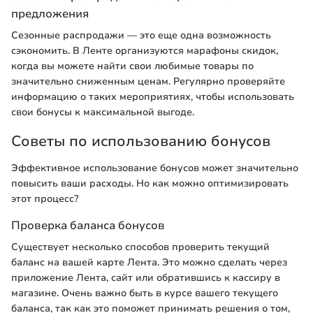
предложения
Сезонные распродажи — это еще одна возможность
сэкономить. В Ленте организуются марафоны скидок,
когда вы можете найти свои любимые товары по
значительно сниженным ценам. Регулярно проверяйте
информацию о таких мероприятиях, чтобы использовать
свои бонусы к максимальной выгоде.
Советы по использованию бонусов
Эффективное использование бонусов может значительно
повысить ваши расходы. Но как можно оптимизировать
этот процесс?
Проверка баланса бонусов
Существует несколько способов проверить текущий
баланс на вашей карте Лента. Это можно сделать через
приложение Лента, сайт или обратившись к кассиру в
магазине. Очень важно быть в курсе вашего текущего
баланса, так как это поможет принимать решения о том,