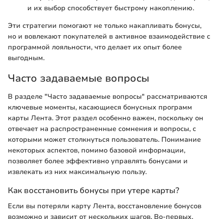
и их выбор способствует быстрому накоплению.
Эти стратегии помогают не только накапливать бонусы,
но и вовлекают покупателей в активное взаимодействие с
программой лояльности, что делает их опыт более
выгодным.
Часто задаваемые вопросы
В разделе "Часто задаваемые вопросы" рассматриваются
ключевые моменты, касающиеся бонусных программ
карты Лента. Этот раздел особенно важен, поскольку он
отвечает на распространенные сомнения и вопросы, с
которыми может столкнуться пользователь. Понимание
некоторых аспектов, помимо базовой информации,
позволяет более эффективно управлять бонусами и
извлекать из них максимальную пользу.
Как восстановить бонусы при утере карты?
Если вы потеряли карту Лента, восстановление бонусов
возможно и зависит от нескольких шагов. Во-первых,