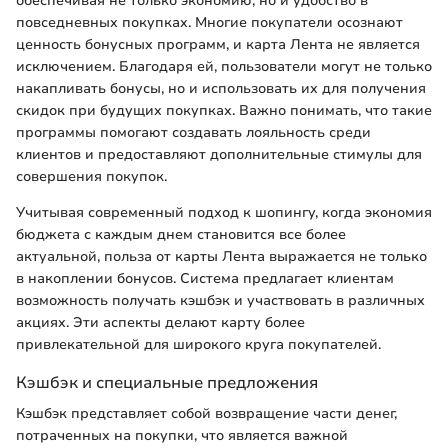
обеспечивая не только экономию, но и удобство в
повседневных покупках. Многие покупатели осознают
ценность бонусных программ, и карта Лента не является
исключением. Благодаря ей, пользователи могут не только
накапливать бонусы, но и использовать их для получения
скидок при будущих покупках. Важно понимать, что такие
программы помогают создавать лояльность среди
клиентов и предоставляют дополнительные стимулы для
совершения покупок.
Учитывая современный подход к шопингу, когда экономия
бюджета с каждым днем становится все более
актуальной, польза от карты Лента выражается не только
в накоплении бонусов. Система предлагает клиентам
возможность получать кэшбэк и участвовать в различных
акциях. Эти аспекты делают карту более
привлекательной для широкого круга покупателей.
Кэшбэк и специальные предложения
Кэшбэк представляет собой возвращение части денег,
потраченных на покупки, что является важной