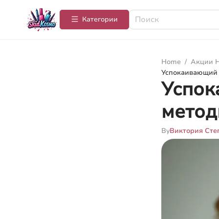
Категории
Home
/
Акции Н
Успокаивающий у
Успок
метод
By
Виктория Сте