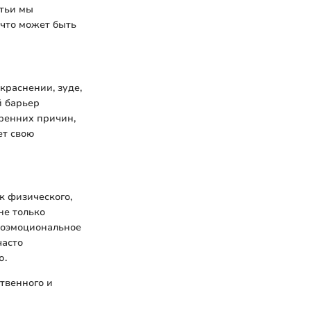
атьи мы
 что может быть
краснении, зуде,
й барьер
тренних причин,
ет свою
к физического,
не только
хоэмоциональное
часто
ю.
ственного и