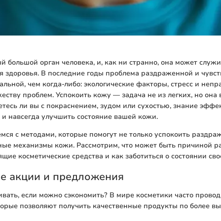
й большой орган человека, и, как ни странно, она может служ
я здоровья. В последние годы проблема раздраженной и чувс
уальной, чем когда-либо: экологические факторы, стресс и неп
еству проблем. Успокоить кожу — задача не из легких, но она
етесь ли вы с покраснением, зудом или сухостью, знание эфф
 и навсегда улучшить состояние вашей кожи.
мся с методами, которые помогут не только успокоить раздраж
ные механизмы кожи. Рассмотрим, что может быть причиной р
щие косметические средства и как заботиться о состоянии сво
е акции и предложения
вать, если можно сэкономить? В мире косметики часто провод
орые позволяют получить качественные продукты по более вы