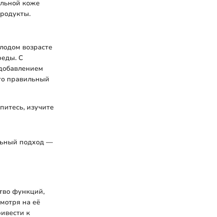
ельной коже
продукты.
олодом возрасте
реды. С
 добавлением
что правильный
питесь, изучите
льный подход —
тво функций,
мотря на её
ивести к