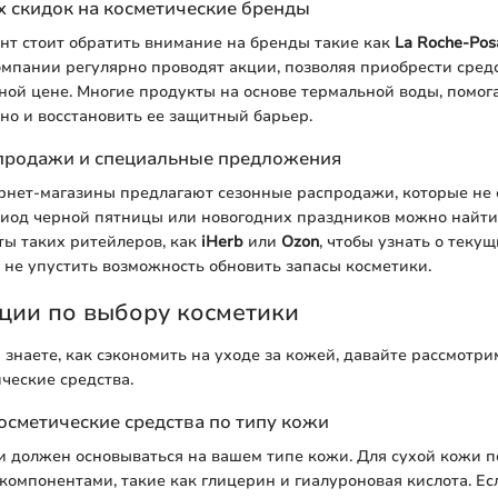
 скидок на косметические бренды
нт стоит обратить внимание на бренды такие как
La Roche-Pos
компании регулярно проводят акции, позволяя приобрести сре
ой цене. Многие продукты на основе термальной воды, помог
 но и восстановить ее защитный барьер.
продажи и специальные предложения
нет-магазины предлагают сезонные распродажи, которые не с
риод черной пятницы или новогодних праздников можно найти
ты таких ритейлеров, как
iHerb
или
Ozon
, чтобы узнать о теку
не упустить возможность обновить запасы косметики.
ции по выбору косметики
ы знаете, как сэкономить на уходе за кожей, давайте рассмотри
ческие средства.
осметические средства по типу кожи
 должен основываться на вашем типе кожи. Для сухой кожи п
мпонентами, такие как глицерин и гиалуроновая кислота. Ес