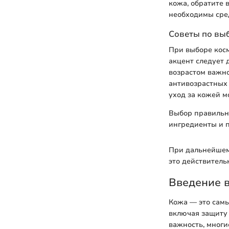
кожа, обратите 
необходимы сред
Советы по выб
При выборе косм
акцент следует 
возрастом важн
антивозрастных 
уход за кожей м
Выбор правильны
ингредиенты и 
При дальнейшем
это действитель
Введение 
Кожа — это самы
включая защиту 
важность, многи