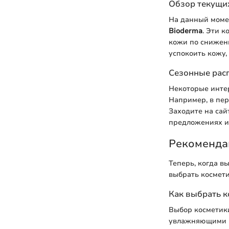
Обзор текущих
На данный моме
Bioderma
. Эти 
кожи по сниженн
успокоить кожу,
Сезонные рас
Некоторые интер
Например, в пе
Заходите на сай
предложениях и 
Рекоменда
Теперь, когда в
выбрать космети
Как выбрать к
Выбор косметики
увлажняющими ко