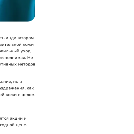
ить индикатором
твительной кожи
равильный уход
 выполнимая. Не
ективных методов
ение, но и
аздражения, как
ей кожи в целом.
ятся акции и
годной цене.