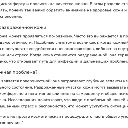
искомфорту и повлиять на качество жизни. В этом разделе ст
ять, почему так важно обратить внимание на здоровье кожи и
успокоения.
раздраженной кожи
жа может проявляться по-разному. Часто это выражается в по
даже отёчности. Подобные симптомы возникают, когда кожны
 в результате воздействия внешних факторов, либо из-за вну
гии или стресс. Когда кожа становится раздраженной, она теря
ию, что открывает путь для инфекций и дальнейших проблем.
ажная проблема?
 является поверхностной; она затрагивает глубокие аспекты ка
ьного состояния. Раздраженные участки кожи могут вызывать 
омфорт, но и негативное влияние на самооценку и общее пси
ека. Исследования показывают, что люди с проблемной кожей 
шенный стресс и беспокойство, что может усугубить ситуаци
— это не просто косметическая процедура; это часть общего ум
гополучия."