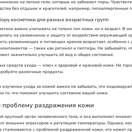
внимание на легкие гели, которые не забивают поры. Чувствит
ства без отдушек и красителей, например, гипоаллергенные 
ору косметики для разных возрастных групп
етики важно учитывать не только тип кожи, но и возраст. В м
делать на увлажнение и защиту от воздействия окружающей с
ость увлажняющих и питающих кремов возрастает, особенно с
компонентов — таких как ретинол и пептиды. Не забывайте, 
ожет значительно улучшить её вид и общее состояние.
х средств ухода — ключ к здоровой и красивой коже. Не торо
пробуйте различные продукты.
 изучении ухода за кожей важно не забывать, что индивидуа
но то, что поможет улучшить состояние вашей кожи.
в проблему раздражения кожи
й крупный орган человеческого тела, и она выполняет множес
от внешних агрессоров и регуляцию температуры. Однако, нес
е сталкиваются с проблемой раздраженной кожи, что может пр