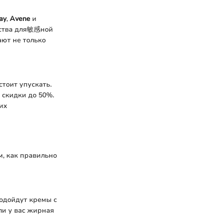
ay
,
Avene
и
дства для敏感ной
ают не только
тоит упускать.
 скидки до 50%.
щих
м, как правильно
одойдут кремы с
ли у вас жирная