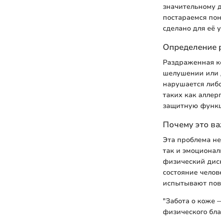
значительному д
постараемся пон
сделано для её 
Определение 
Раздраженная ко
шелушении или 
нарушается либо
таких как аллер
защитную функц
Почему это в
Эта проблема не
так и эмоционал
физический диск
состояние челов
испытывают повы
"Забота о коже 
физического бла