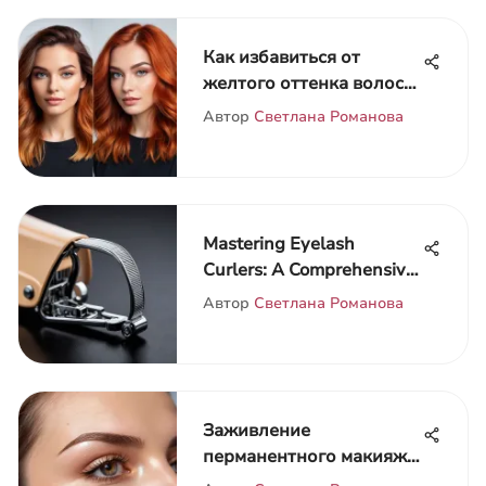
Как избавиться от
желтого оттенка волос
после осветления
Автор
Светлана Романова
Mastering Eyelash
Curlers: A Comprehensive
Guide
Автор
Светлана Романова
Заживление
перманентного макияжа
бровей: этапы и советы