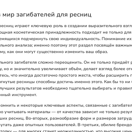
 мир загибателей для ресниц
ресниц играют ключевую роль в создании выразительного взгл
ощная косметическая принадлежность подходит не только для
ремящихся подчеркнуть свою индивидуальность. Понимание их
льного анализа; именно поэтому этот раздел посвящён важны
ому, как они могут существенно изменить ваш образ.
ьного загибателя сложно переоценить. Он не только придаёт
, но и значительно увеличивает объём, делает взгляд более о
тесь, что иногда достаточно простого жеста, чтобы расширить
огнутые ресницы способны достичь именно этого. Как бы то ни 
лучших результатов необходимо тщательно выбирать и прави
нный инструмент.
омнить и некоторые ключевые аспекты, связанные с загибател
о учитывать материалы — от качества зависит не только резуль
ших ресниц. Во-вторых, разнообразие форм и размеров затруд
утать даже опытных пользователей. В-третьих, обилие брендо
 толку — для многих станет неожиданностью, что высокие цены