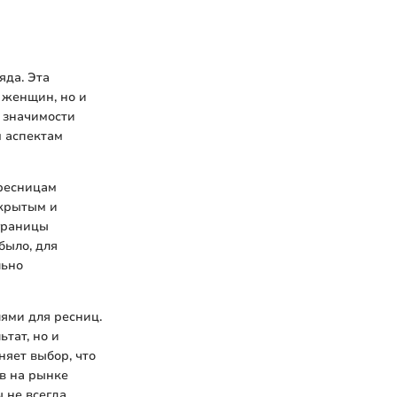
яда. Эта
 женщин, но и
 значимости
м аспектам
 ресницам
ткрытым и
 границы
было, для
льно
ями для ресниц.
тат, но и
няет выбор, что
в на рынке
 не всегда