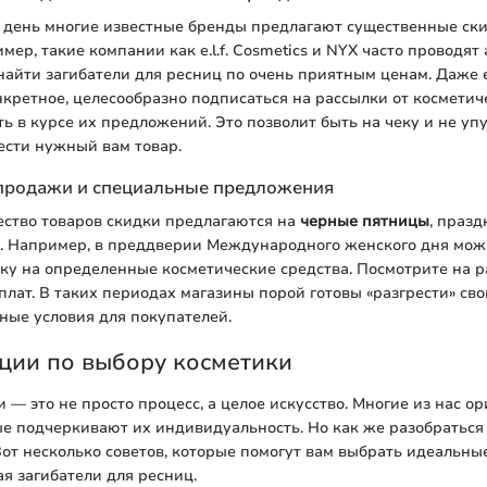
 день многие известные бренды предлагают существенные ски
ер, такие компании как e.l.f. Cosmetics и NYX часто проводят 
айти загибатели для ресниц по очень приятным ценам. Даже 
нкретное, целесообразно подписаться на рассылки от косметич
ть в курсе их предложений. Это позволит быть на чеку и не уп
ести нужный вам товар.
продажи и специальные предложения
ество товаров скидки предлагаются на
черные пятницы
, празд
. Например, в преддверии Международного женского дня мож
ку на определенные косметические средства. Посмотрите на 
лат. В таких периодах магазины порой готовы «разгрести» сво
ные условия для покупателей.
ции по выбору косметики
 — это не просто процесс, а целое искусство. Многие из нас о
ые подчеркивают их индивидуальность. Но как же разобраться
от несколько советов, которые помогут вам выбрать идеальны
ая загибатели для ресниц.