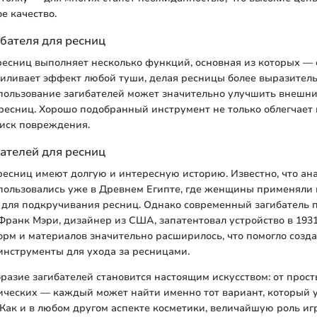
е качество.
бателя для ресниц
ресниц выполняет несколько функций, основная из которых — 
усиливает эффект любой туши, делая ресницы более выразите
спользование загибателей может значительно улучшить внешн
есниц. Хорошо подобранный инструмент не только облегчает п
иск повреждения.
ателей для ресниц
ресниц имеют долгую и интересную историю. Известно, что ан
пользовались уже в Древнем Египте, где женщины применяли
для подкручивания ресниц. Однако современный загибатель п
 Франк Мэри, дизайнер из США, запатентовал устройство в 1931 
рм и материалов значительно расширилось, что помогло созда
инструменты для ухода за ресницами.
разие загибателей становится настоящим искусством: от прост
ических — каждый может найти именно тот вариант, который 
 Как и в любом другом аспекте косметики, величайшую роль и