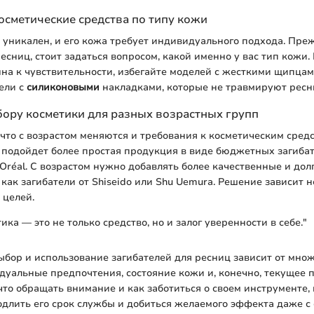
осметические средства по типу кожи
уникален, и его кожа требует индивидуального подхода. Пре
ресниц, стоит задаться вопросом, какой именно у вас тип кожи.
на к чувствительности, избегайте моделей с жесткими щипца
ели с
силиконовыми
накладками, которые не травмируют ресн
ору косметики для разных возрастных групп
что с возрастом меняются и требования к косметическим сред
подойдет более простая продукция в виде бюджетных загибат
L'Oréal. С возрастом нужно добавлять более качественные и до
 как загибатели от Shiseido или Shu Uemura. Решение зависит н
т целей.
ка — это не только средство, но и залог уверенности в себе."
ыбор и использование загибателей для ресниц зависит от мно
уальные предпочтения, состояние кожи и, конечно, текущее 
 что обращать внимание и как заботиться о своем инструменте,
одлить его срок службы и добиться желаемого эффекта даже 