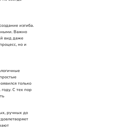
создание изгиба.
льными. Важно
ий вид даже
роцесс, но и
алогичные
 простые
оявился только
году. С тех пор
ть
ых, ручных до
удовлетворяет
грают