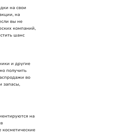
дки на свои
акции, на
если вы не
еских компаний,
устить шанс
ники и другие
но получить
распродажи во
и запасы,
риентируются на
 в
е косметические