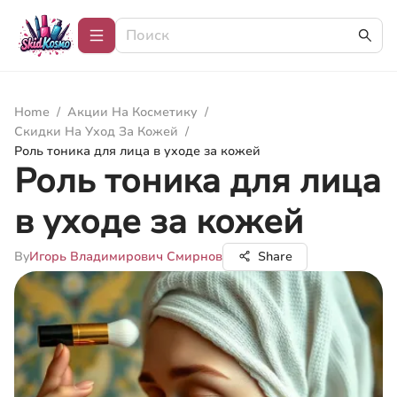
Home
/
Акции На Косметику
/
Скидки На Уход За Кожей
/
Роль тоника для лица в уходе за кожей
Роль тоника для лица
в уходе за кожей
By
Игорь Владимирович Смирнов
Share