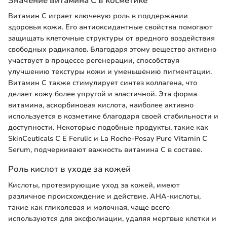
Значение витамина С в косметике
Витамин С играет ключевую роль в поддержании
здоровья кожи. Его антиоксидантные свойства помогают
защищать клеточные структуры от вредного воздействия
свободных радикалов. Благодаря этому вещество активно
участвует в процессе регенерации, способствуя
улучшению текстуры кожи и уменьшению пигментации.
Витамин С также стимулирует синтез коллагена, что
делает кожу более упругой и эластичной. Эта форма
витамина, аскорбиновая кислота, наиболее активно
используется в козметике благодаря своей стабильности и
доступности. Некоторые подобные продукты, такие как
SkinCeuticals C E Ferulic и La Roche-Posay Pure Vitamin C
Serum, подчеркивают важность витамина С в составе.
Роль кислот в уходе за кожей
Кислоты, протезирующие уход за кожей, имеют
различное происхождение и действие. AHA-кислоты,
такие как гликолевая и молочная, чаще всего
используются для эксфолиации, удаляя мертвые клетки и