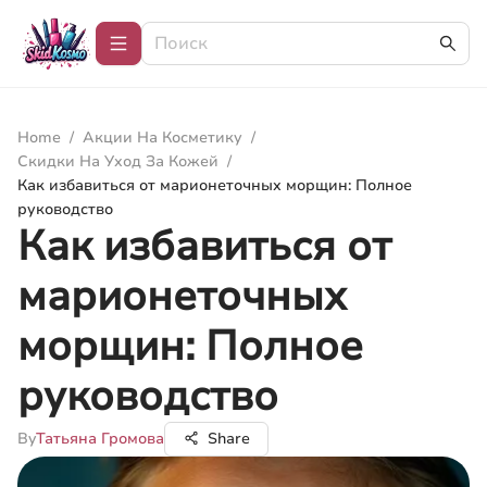
Home
/
Акции На Косметику
/
Скидки На Уход За Кожей
/
Как избавиться от марионеточных морщин: Полное
руководство
Как избавиться от
марионеточных
морщин: Полное
руководство
By
Татьяна Громова
Share