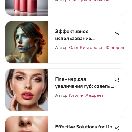
Эффективное
использование
кокосового масла для
Автор
Олег Викторович Федоров
волос
Пламмер для
увеличения губ: советы
и особенности
Автор
Кирилл Андреев
Effective Solutions for Lip