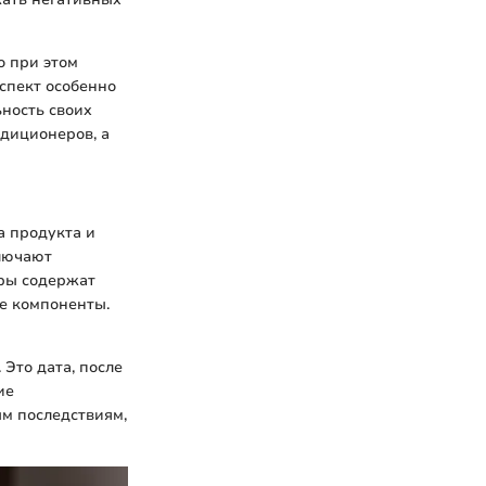
о при этом
спект особенно
ность своих
ндиционеров, а
а продукта и
ключают
еры содержат
ие компоненты.
Это дата, после
ие
м последствиям,