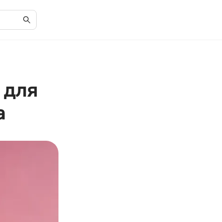
 для
а