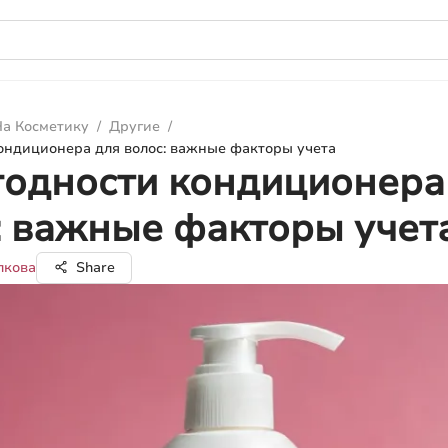
а Косметику
/
Другие
/
ондиционера для волос: важные факторы учета
годности кондиционера
: важные факторы учет
лкова
Share