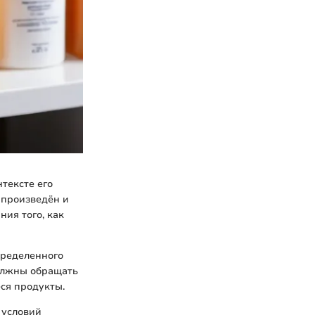
тексте его
 произведён и
ния того, как
пределенного
должны обращать
еся продукты.
 условий