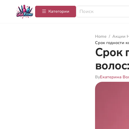
Категории
Home
/
Акции Н
Срок годности к
Срок 
волос
By
Екатерина Во