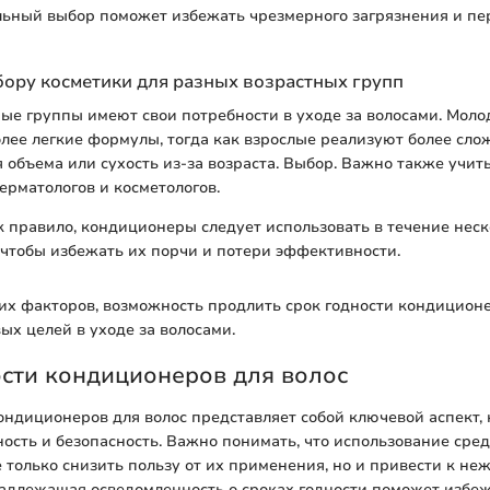
льный выбор поможет избежать чрезмерного загрязнения и п
ору косметики для разных возрастных групп
ые группы имеют свои потребности в уходе за волосами. Мол
лее легкие формулы, тогда как взрослые реализуют более сл
я объема или сухость из-за возраста. Выбор. Важно также учит
рматологов и косметологов.
 правило, кондиционеры следует использовать в течение нес
 чтобы избежать их порчи и потери эффективности.
тих факторов, возможность продлить срок годности кондицион
ых целей в уходе за волосами.
сти кондиционеров для волос
ондиционеров для волос представляет собой ключевой аспект,
ость и безопасность. Важно понимать, что использование сред
 только снизить пользу от их применения, но и привести к н
Надлежащая осведомленность о сроках годности поможет избе