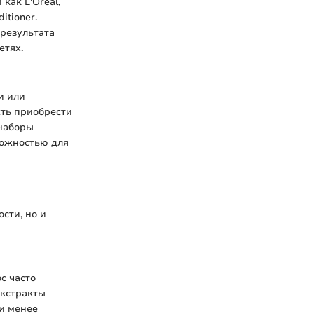
как L'Oréal,
itioner.
результата
етях.
и или
ть приобрести
наборы
можностью для
сти, но и
с часто
экстракты
 и менее