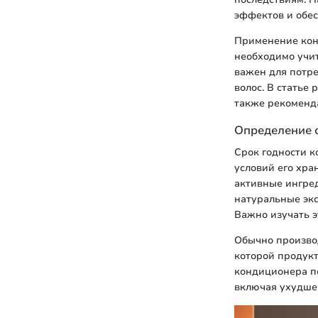
эффектов и обес
Применение конд
необходимо учит
важен для потре
волос. В статье
также рекоменд
Определение 
Срок годности к
условий его хра
активные ингре
натуральные экс
Важно изучать э
Обычно производ
которой продукт
кондиционера по
включая ухудшен