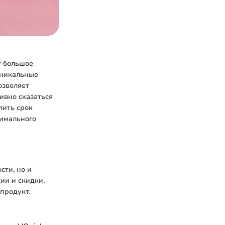
т большое
уникальные
озволяет
ивно сказаться
лить срок
тимального
сти, но и
ии и скидки,
продукт.