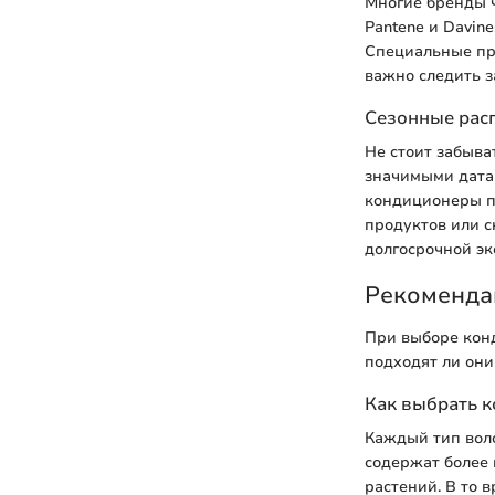
Многие бренды ч
Pantene и Davine
Специальные пре
важно следить з
Сезонные рас
Не стоит забыва
значимыми дата
кондиционеры п
продуктов или с
долгосрочной эк
Рекоменда
При выборе конд
подходят ли они
Как выбрать к
Каждый тип воло
содержат более
растений. В то 