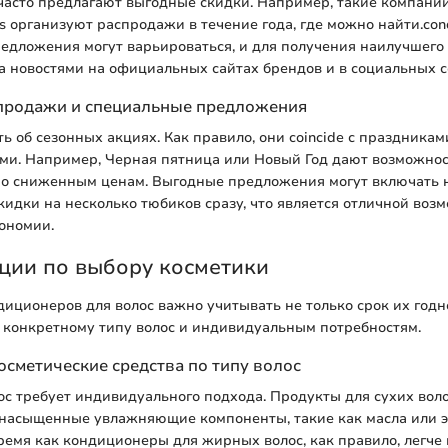
асто предлагают выгодные скидки. Например, такие компании 
s организуют распродажи в течение года, где можно найти.cond
дложения могут варьироваться, и для получения наилучшего 
а новостями на официальных сайтах брендов и в социальных с
продажи и специальные предложения
ть об сезонных акциях. Как правило, они coincide с праздникам
ми. Например, Черная пятница или Новый Год дают возможнос
о сниженным ценам. Выгодные предложения могут включать 
кидки на несколько тюбиков сразу, что является отличной воз
ономии.
ции по выбору косметики
иционеров для волос важно учитывать не только срок их годно
 конкретному типу волос и индивидуальным потребностям.
осметические средства по типу волос
с требует индивидуального подхода. Продукты для сухих воло
 насыщенные увлажняющие компоненты, такие как масла или 
время как кондиционеры для жирных волос, как правило, легче