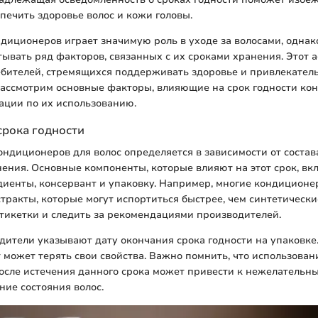
печить здоровье волос и кожи головы.
иционеров играет значимую роль в уходе за волосами, однак
ывать ряд факторов, связанных с их сроками хранения. Этот а
бителей, стремящихся поддерживать здоровье и привлекатель
 рассмотрим основные факторы, влияющие на срок годности ко
ации по их использованию.
срока годности
ондиционеров для волос определяется в зависимости от состав
нения. Основные компоненты, которые влияют на этот срок, в
диенты, консервант и упаковку. Например, многие кондицион
тракты, которые могут испортиться быстрее, чем синтетическ
тикетки и следить за рекомендациями производителей.
ители указывают дату окончания срока годности на упаковке. 
 может терять свои свойства. Важно помнить, что использован
сле истечения данного срока может привести к нежелательны
ие состояния волос.