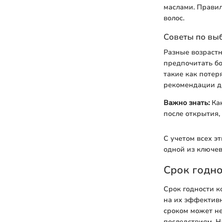
маслами. Прави
волос.
Советы по выб
Разные возрастн
предпочитать бо
такие как потер
рекомендации де
Важно знать:
Как
после открытия,
С учетом всех э
одной из ключев
Срок годно
Срок годности к
на их эффективн
сроком может не
последствиям. 