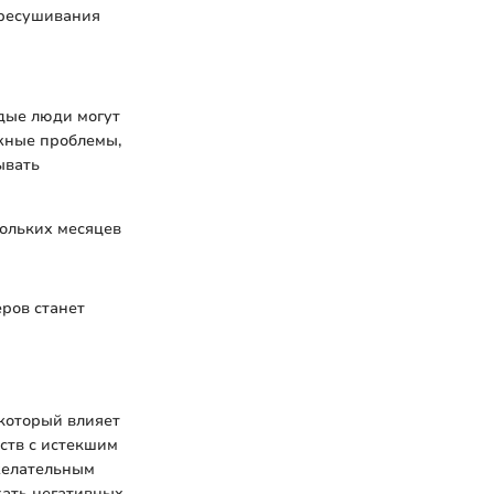
ересушивания
одые люди могут
ожные проблемы,
ывать
кольких месяцев
еров станет
 который влияет
ств с истекшим
ежелательным
жать негативных