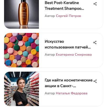
Best Post-Keratine
Treatment Shampoo
Choices
Автор
Сергей Петров
Искусство
использования патчей
для глаз
Автор
Екатерина Смирнова
Где найти косметические
акции в Санкт-
Петербурге
Автор
Наталья Федорова