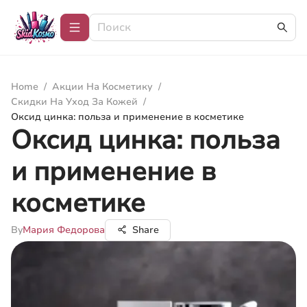
Home
/
Акции На Косметику
/
Скидки На Уход За Кожей
/
Оксид цинка: польза и применение в косметике
Оксид цинка: польза
и применение в
косметике
By
Мария Федорова
Share