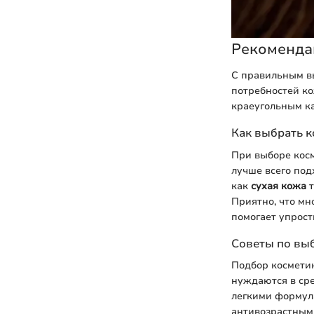
Рекоменда
С правильным в
потребностей к
краеугольным к
Как выбрать к
При выборе кос
лучше всего под
как
сухая кожа
т
Приятно, что мн
помогает упрост
Советы по выб
Подбор косметик
нуждаются в сре
легкими формул
антивозрастным