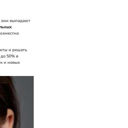
о они выпадают
льных
всеместно
укты и решать
 до 50% в
ак и новых