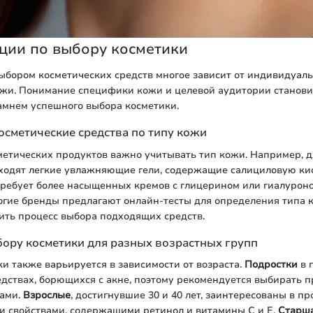
ции по выбору косметики
ыбором косметических средств многое зависит от индивидуал
ожи. Понимание специфики кожи и целевой аудитории станови
амнем успешного выбора косметики.
осметические средства по типу кожи
метических продуктов важно учитывать тип кожи. Например, 
ходят легкие увлажняющие гели, содержащие салициловую кис
ребует более насыщенных кремов с глицерином или гиалуроно
огие бренды предлагают онлайн-тесты для определения типа к
ить процесс выбора подходящих средств.
ору косметики для разных возрастных групп
и также варьируется в зависимости от возраста.
Подростки
в 
дствах, борющихся с акне, поэтому рекомендуется выбирать п
ами.
Взрослые
, достигнувшие 30 и 40 лет, заинтересованы в пр
и свойствами, содержащими ретинол и витамины C и E.
Старша