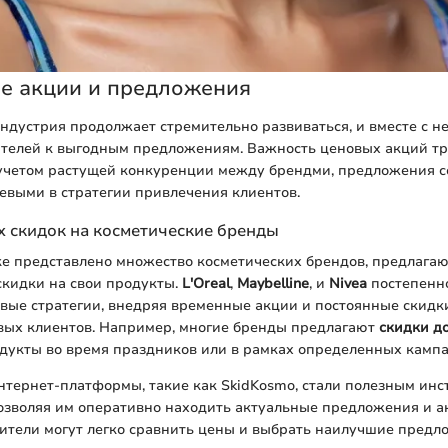
е акции и предложения
ндустрия продолжает стремительно развиваться, и вместе с не
ителей к выгодным предложениям. Важность ценовых акций т
 учетом растущей конкуренции между брендми, предложения с
евыми в стратегии привлечения клиентов.
 скидок на косметические бренды
ке представлено множество косметических брендов, предлага
скидки на свои продукты.
L'Oreal
,
Maybelline
, и
Nivea
постепенн
вые стратегии, внедряя временные акции и постоянные скидк
вых клиентов. Например, многие бренды предлагают
скидки д
дукты во время праздников или в рамках определенных кампа
нтернет-платформы, такие как SkidKosmo, стали полезным ин
озволяя им оперативно находить актуальные предложения и а
ители могут легко сравнить цены и выбрать наилучшие предло