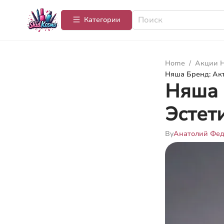
Категории
Home
/
Акции Н
Няша Бренд: Ак
Няша 
Эстет
By
Анатолий Фе