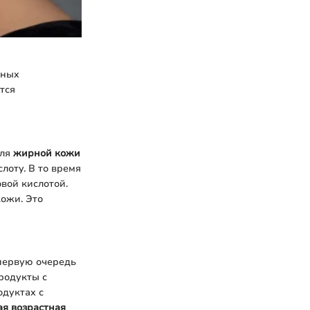
ьных
тся
для
жирной кожи
лоту. В то время
вой кислотой.
ожи. Это
первую очередь
родукты с
одуктах с
я возрастная