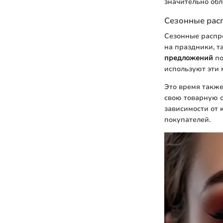
значительно обл
Сезонные рас
Сезонные распр
на праздники, т
предложений
по
используют эти
Это время такж
свою товарную о
зависимости от 
покупателей.