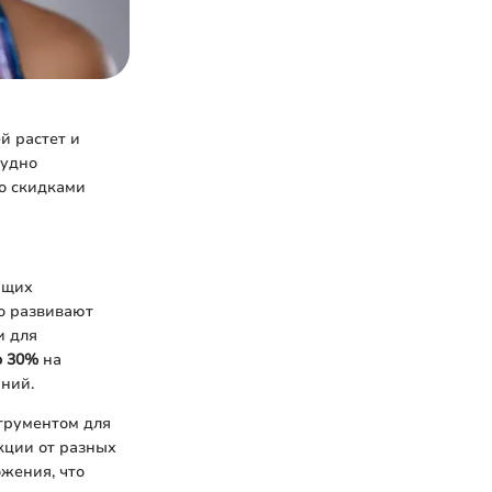
й растет и
рудно
о скидками
ющих
о развивают
и для
о 30%
на
ний.
струментом для
кции от разных
жения, что