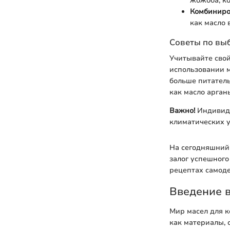
жожоба, к
Комбиниро
как масло 
Советы по выб
Учитывайте свой
использовании м
больше питатель
как масло арган
Важно!
Индивиду
климатических у
На сегодняшний 
залог успешного
рецептах самоде
Введение в
Мир масел для к
как материалы, 