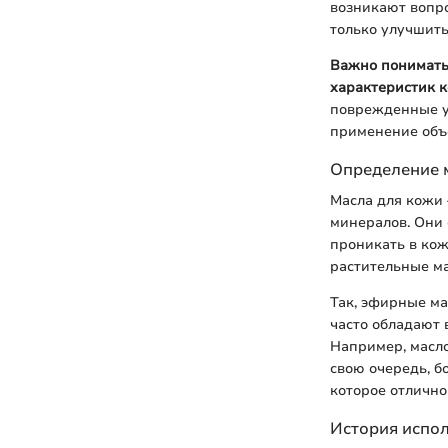
возникают вопро
только улучшить
Важно понимать,
характеристик к
поврежденные уч
применение объе
Определение 
Масла для кожи 
минералов. Они 
проникать в кож
растительные ма
Так, эфирные ма
часто обладают
Например, масло
свою очередь, б
которое отлично
История испо