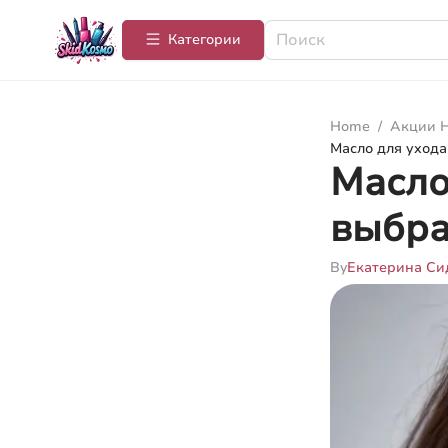
Категории
Home
/
Акции Н
Масло для ухода
Масло
выбра
By
Екатерина Си