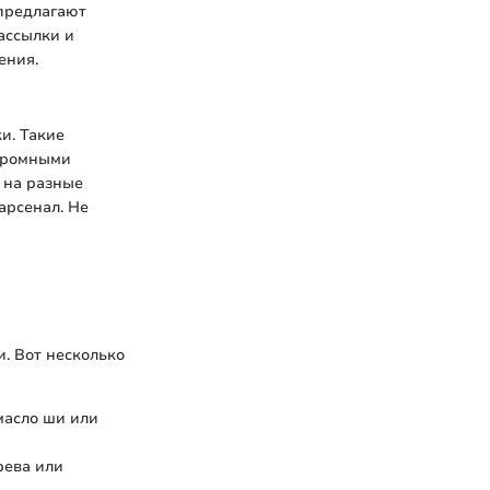
 предлагают
ассылки и
ения.
и. Такие
огромными
 на разные
арсенал. Не
. Вот несколько
масло ши или
рева или