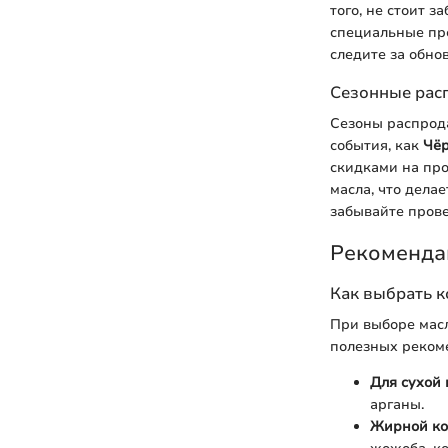
того, не стоит з
специальные пр
следите за обно
Сезонные рас
Сезоны распрод
события, как
Чёр
скидками на пр
масла, что дела
забывайте прове
Рекоменда
Как выбрать к
При выборе масл
полезных реком
Для сухой
арганы.
Жирной к