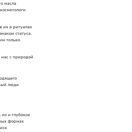
то масла
 косметологи
в их в ритуалах
знаком статуса.
им только
 нас с природой
ходящего
орый люди
 но и глубокое
чных формах
риск