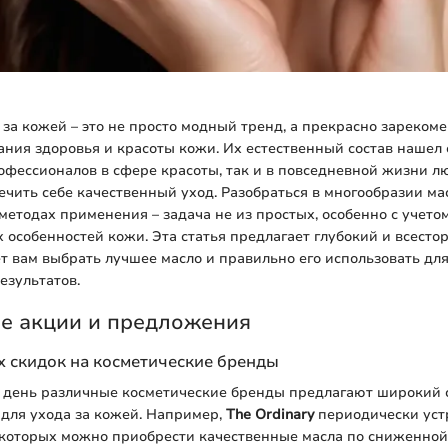
 за кожей – это не просто модный тренд, а прекрасно зареко
ния здоровья и красоты кожи. Их естественный состав нашел 
офессионалов в сфере красоты, так и в повседневной жизни лю
ечить себе качественный уход. Разобраться в многообразии мас
етодах применения – задача не из простых, особенно с учето
особенностей кожи. Эта статья предлагает глубокий и всесто
 вам выбрать лучшее масло и правильно его использовать дл
езультатов.
е акции и предложения
 скидок на косметические бренды
 день различные косметические бренды предлагают широкий 
 для ухода за кожей. Например,
The Ordinary
периодически уст
 которых можно приобрести качественные масла по сниженной