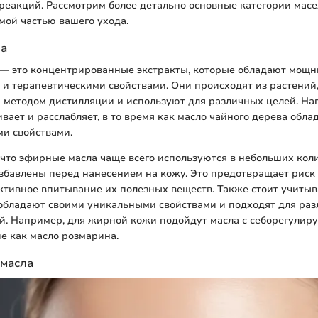
еакций. Рассмотрим более детально основные категории масел
мой частью вашего ухода.
ла
— это концентрированные экстракты, которые обладают мощ
и терапевтическими свойствами. Они происходят из растений
 методом дистилляции и используют для различных целей. На
вает и расслабляет, в то время как масло чайного дерева обла
и свойствами.
что эфирные масла чаще всего используются в небольших кол
збавлены перед нанесением на кожу. Это предотвращает риск
тивное впитывание их полезных веществ. Также стоит учитыва
обладают своими уникальными свойствами и подходят для раз
ий. Например, для жирной кожи подойдут масла с себорегули
ие как масло розмарина.
 масла