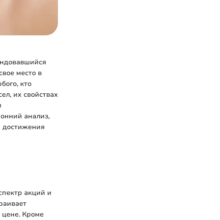
мендовавшийся
свое место в
бого, кто
ел, их свойствах
м
ронний анализ,
я достижения
спектр акций и
раивает
 цене. Кроме