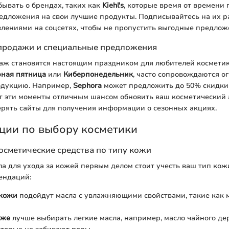
абывать о брендах, таких как
Kiehl's
, которые время от времени
едложения на свои лучшие продукты. Подписывайтесь на их р
влениями на соцсетях, чтобы не пропустить выгодные предлож
продажи и специальные предложения
аж становятся настоящим праздником для любителей косметик
ная пятница
или
Киберпонедельник
, часто сопровождаются 
одукцию. Например,
Sephora
может предложить до 50% скидки
ет эти моменты отличным шансом обновить ваш косметический 
рять сайты для получения информации о сезонных акциях.
ции по выбору косметики
осметические средства по типу кожи
а для ухода за кожей первым делом стоит учесть ваш тип кожи
ендаций:
 кожи
подойдут масла с увлажняющими свойствами, такие как 
оже
лучше выбирать легкие масла, например, масло чайного де