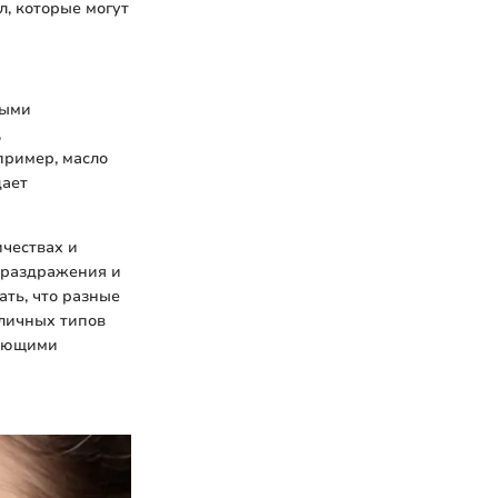
, которые могут
ными
,
пример, масло
дает
ичествах и
 раздражения и
ть, что разные
личных типов
рующими