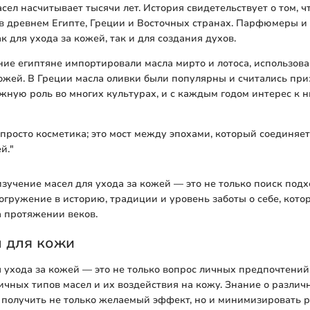
сел насчитывает тысячи лет. История свидетельствует о том, ч
в древнем Египте, Греции и Восточных странах. Парфюмеры и
к для ухода за кожей, так и для создания духов.
ие египтяне импортировали масла мирто и лотоса, использова
кожей. В Греции масла оливки были популярны и считались при
жную роль во многих культурах, и с каждым годом интерес к н
 просто косметика; это мост между эпохами, который соединяет
й."
изучение масел для ухода за кожей — это не только поиск под
погружение в историю, традиции и уровень заботы о себе, кот
 протяжении веков.
л для кожи
 ухода за кожей — это не только вопрос личных предпочтений,
чных типов масел и их воздействия на кожу. Знание о разли
 получить не только желаемый эффект, но и минимизировать 