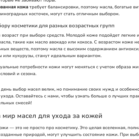
оторые не забивают поры.
ванная кожа
требует балансировки, поэтому масла, богатые в
виноградных косточек, могут стать отличным выбором.
ору косметики для разных возрастных групп
 возраст при выборе средств. Молодой коже подойдет легкие 
асла, такие как масло авокадо или кокоса. С возрастом коже 
ных веществ, поэтому масла с высоким содержанием антиокси
ы или кукурузы, станут идеальным вариантом.
альные потребности кожи могут меняться с учетом образа жи
словий и сезона.
день выбор масел велик, но понимание своих нужд и особенно
 ухода. Оставайтесь с нами, чтобы узнать больше о лучших пра
льных смесей!
 мир масел для ухода за кожей
ожи — это не просто про косметику. Это целая вселенная, полн
созданные природой, могут улучшить состояние кожи. При выб