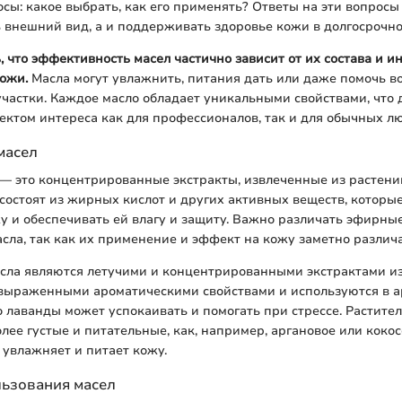
сы: какое выбрать, как его применять? Ответы на эти вопросы
 внешний вид, а и поддерживать здоровье кожи в долгосрочно
 что эффективность масел частично зависит от их состава и 
ожи.
Масла могут увлажнить, питания дать или даже помочь в
астки. Каждое масло обладает уникальными свойствами, что 
ктом интереса как для профессионалов, так и для обычных л
масел
— это концентрированные экстракты, извлеченные из растени
состоят из жирных кислот и других активных веществ, которые
у и обеспечивать ей влагу и защиту. Важно различать эфирны
сла, так как их применение и эффект на кожу заметно различа
сла являются летучими и концентрированными экстрактами из
 выраженными ароматическими свойствами и используются в а
 лаванды может успокаивать и помогать при стрессе. Растител
олее густые и питательные, как, например, аргановое или кокос
 увлажняет и питает кожу.
льзования масел