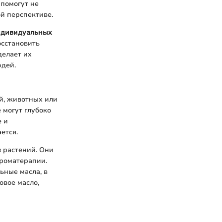
 помогут не
й перспективе.
индивидуальных
осстановить
делает их
юдей.
й, животных или
 могут глубоко
е и
ется.
 растений. Они
роматерапии.
ьные масла, в
овое масло,