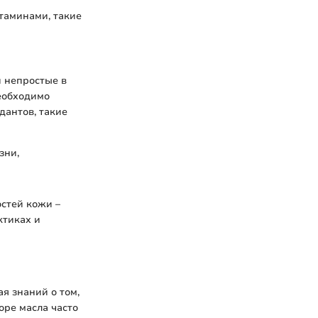
итаминами, такие
и непростые в
необходимо
дантов, такие
зни,
стей кожи –
ктиках и
ая знаний о том,
оре масла часто