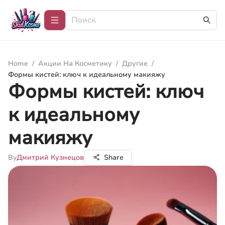
Home
/
Акции На Косметику
/
Другие
/
Формы кистей: ключ к идеальному макияжу
Формы кистей: ключ
к идеальному
макияжу
By
Дмитрий Кузнецов
Share