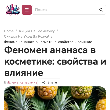
Home
/
Акции На Косметику
/
Скидки На Уход За Кожей
/
Феномен ананаса в косметике: свойства и влияние
Феномен ананаса в
косметике: свойства и
влияние
By
Елена Капустина
Share