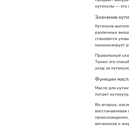
кутикулы — это н
Значение кути
Кутикула выпол
различных внешн
становятся уязв
минимизирует р
Правильный уход
Также это спосо
уход за кутикул
Функции масл
Масло для кутик
питает кутикулу,
Во-вторых, масл
восстанавливая 
происхождения, 
витаминов и жи