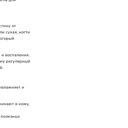
стину от
и сухая, ногти
который
 и воспаления.
ому регулярный
й.
увлажняет и
никают в кожу,
о
о полезных