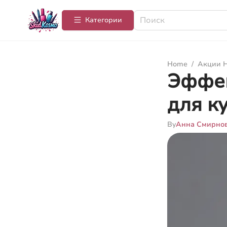
Категории
Home
/
Акции Н
Эффек
для к
By
Анна Смирно