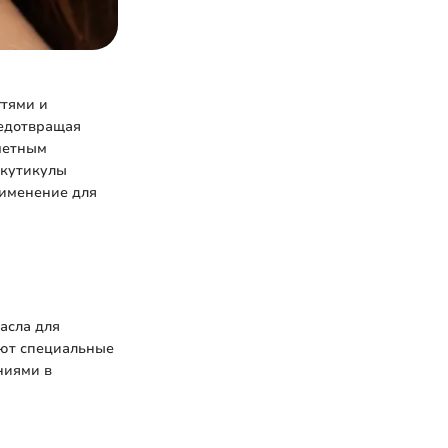
гтями и
редотвращая
аметным
 кутикулы
рименение для
асла для
яют специальные
ниями в