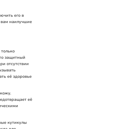
ючить его в
т вам наилучшие
 только
это защитный
При отсутствии
ызывать
ть её здоровье
 кожу.
редотвращает её
мическими
нные кутикулы
сла для