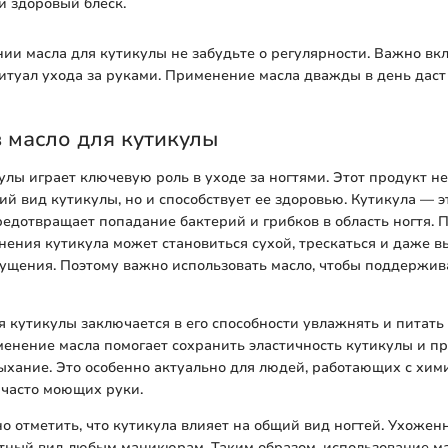
и здоровый блеск.
ии масла для кутикулы не забудьте о регулярности. Важно вкл
итуал ухода за руками. Применение масла дважды в день дас
 масло для кутикулы
улы играет ключевую роль в уходе за ногтями. Этот продукт не
й вид кутикулы, но и способствует ее здоровью. Кутикула — 
редотвращает попадание бактерий и грибков в область ногтя. 
ения кутикула может становиться сухой, трескаться и даже в
щения. Поэтому важно использовать масло, чтобы поддержива
я кутикулы заключается в его способности увлажнять и питать
енение масла помогает сохранить эластичность кутикулы и п
хание. Это особенно актуально для людей, работающих с хи
 часто моющих руки.
но отметить, что кутикула влияет на общий вид ногтей. Ухоже
тный вид любым маникюрам. Таким образом, использование ма