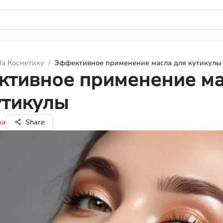
а Косметику
/
Эффективное применение масла для кутикулы
тивное применение м
утикулы
ва
Share