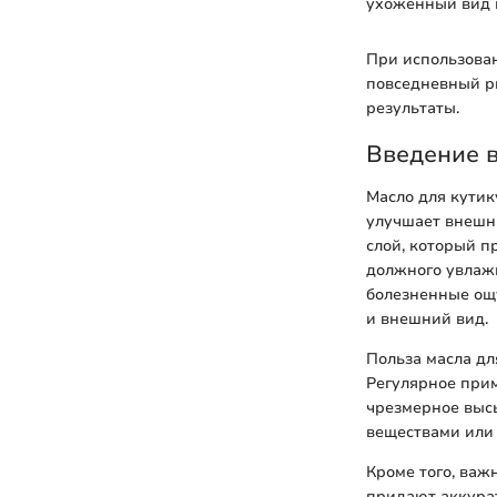
ухоженный вид 
При использован
повседневный р
результаты.
Введение в
Масло для кутик
улучшает внешни
слой, который п
должного увлажн
болезненные ощу
и внешний вид.
Польза масла дл
Регулярное прим
чрезмерное высы
веществами или
Кроме того, важ
придают аккура