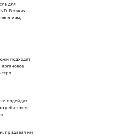
сла для
ND. В таких
ложениям,
кожи подходят
и аргановое
ыстро
ежи подойдут
потребителям
 и
й, придавая им