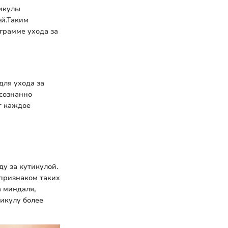
тикулы
ей.Таким
грамме ухода за
для ухода за
осознанно
т каждое
у за кутикулой.
признаком таких
а миндаля,
икулу более