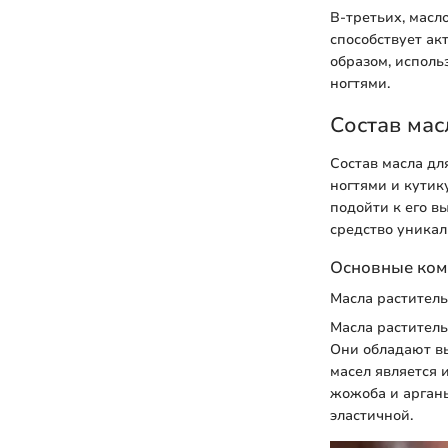
В-третьих, масл
способствует ак
образом, исполь
ногтями.
Состав мас
Состав масла дл
ногтями и кутик
подойти к его в
средство уникал
Основные ко
Масла растител
Масла раститель
Они обладают в
масел является 
жожоба и арганы
эластичной.