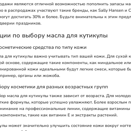
одажи являются отличной возможностью пополнить запасы ма
о в распродажах участвуют такие бренды, как Sally Hansen и C
могут достигать 30% и более. Будьте внимательны к этим пред
дверии праздников.
ции по выбору масла для кутикулы
осметические средства по типу кожи
а для кутикулы важно учитывать тип вашей кожи. Для сухой 
ой основе, содержащие такие компоненты, как миндальное ил
инированной кожи идеальными будут легкие смеси, которые б
апример, органы или жожоба.
ору косметики для разных возрастных групп
р масла для кутикулы также зависит от возраста. Для молод
гкие формулы, которые успешно увлажняют. Более взрослым 
 внимание на профессиональные линии, содержащие витамины
компоненты, такие как витамин E и экстракты растений.
улы может значительно улучшить состояние кожи вокруг ногте