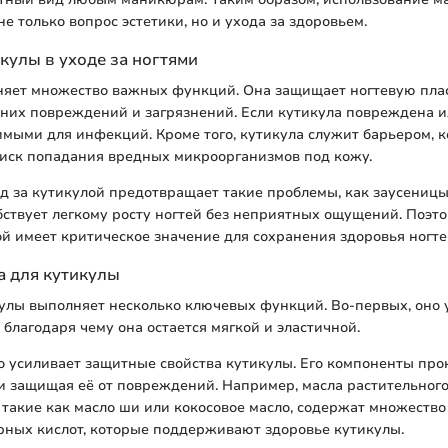
е только вопрос эстетики, но и ухода за здоровьем.
кулы в уходе за ногтями
няет множество важных функций. Она защищает ногтевую пла
их повреждений и загрязнений. Если кутикула повреждена ил
имыми для инфекций. Кроме того, кутикула служит барьером, 
иск попадания вредных микроорганизмов под кожу.
 за кутикулой предотвращает такие проблемы, как заусеницы
бствует легкому росту ногтей без неприятных ощущений. Поэт
ой имеет критическое значение для сохранения здоровья ногте
а для кутикулы
улы выполняет несколько ключевых функций. Во-первых, оно 
 благодаря чему она остается мягкой и эластичной.
о усиливает защитные свойства кутикулы. Его компоненты про
и защищая её от повреждений. Например, масла растительног
такие как масло ши или кокосовое масло, содержат множеств
рных кислот, которые поддерживают здоровье кутикулы.