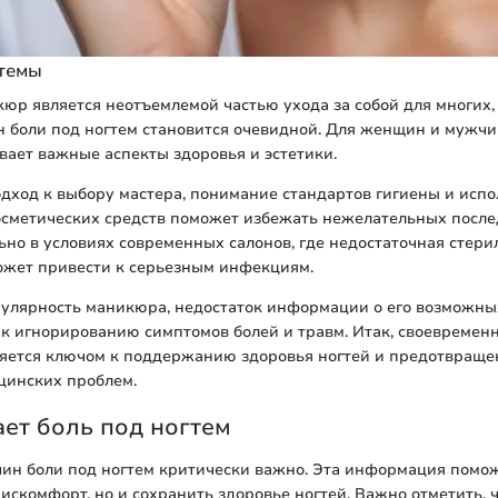
 темы
юр является неотъемлемой частью ухода за собой для многих,
 боли под ногтем становится очевидной. Для женщин и мужчи
ивает важные аспекты здоровья и эстетики.
дход к выбору мастера, понимание стандартов гигиены и исп
сметических средств поможет избежать нежелательных после
ьно в условиях современных салонов, где недостаточная стери
ожет привести к серьезным инфекциям.
пулярность маникюра, недостаток информации о его возможн
к игнорированию симптомов болей и травм. Итак, своевремен
ляется ключом к поддержанию здоровья ногтей и предотвраще
цинских проблем.
ет боль под ногтем
ин боли под ногтем критически важно. Эта информация помож
искомфорт, но и сохранить здоровье ногтей. Важно отметить, 