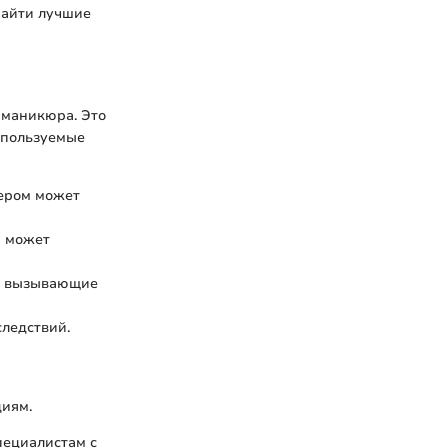
найти лучшие
 маникюра. Это
спользуемые
ером может
а может
ы, вызывающие
ледствий.
циям.
пециалистам с