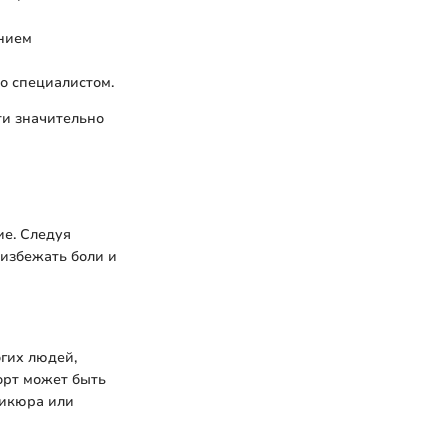
нием
со специалистом.
и значительно
ие. Следуя
избежать боли и
гих людей,
орт может быть
никюра или