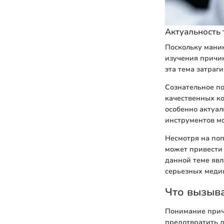
Актуальность
Поскольку маник
изучения причин
эта тема затраг
Сознательное по
качественных ко
особенно актуал
инструментов м
Несмотря на по
может привести 
данной теме яв
серьезных меди
Что вызыва
Понимание прич
предотвратить д