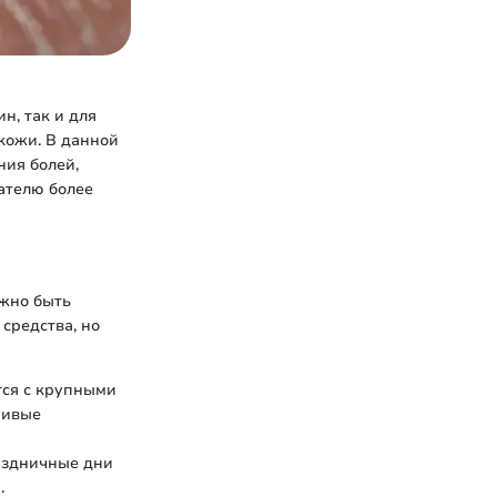
н, так и для
 кожи. В данной
ния болей,
ателю более
ажно быть
средства, но
тся с крупными
чивые
аздничные дни
.