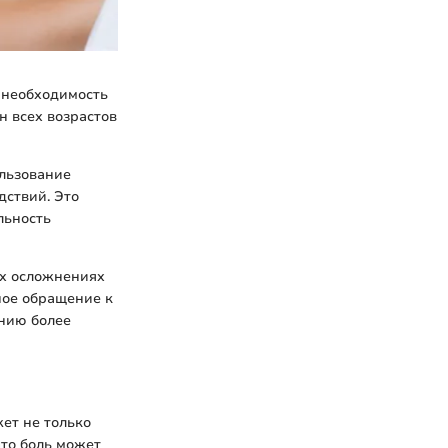
 необходимость
н всех возрастов
ользование
дствий. Это
льность
ых осложнениях
ное обращение к
нию более
ет не только
что боль может