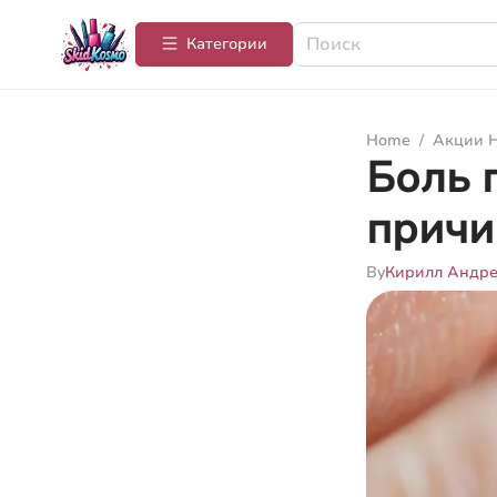
Категории
Home
/
Акции Н
Боль 
причи
By
Кирилл Андр