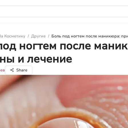
а Косметику
/
Другие
/
Боль под ногтем после маникюра: пр
под ногтем после маник
ны и лечение
еев
Share