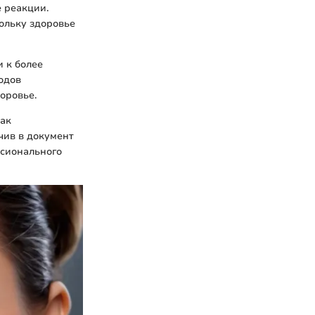
е реакции.
ольку здоровье
 к более
одов
оровье.
как
чив в документ
ссионального